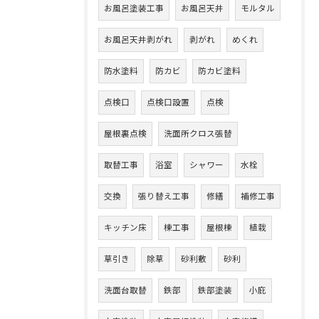
お風呂塗装工事
お風呂天井
モルタル
お風呂天井剥がれ
剥がれ
めくれ
防水塗料
防カビ
防カビ塗料
点検口
点検口設置
点検
屋根裏点検
洗面所クロス張替
取替工事
浴室
シャワー
水栓
交換
張り替え工事
修繕
補修工事
キッチン床
棟工事
屋根棟
植栽
草引き
除草
砂利敷
砂利
洗面台取替
鉄部
鉄部塗装
小庇