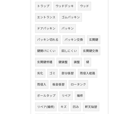
トラップ
ウッドデッキ
ウッド
エントランス
ゴムパッキン
ドアパッキン
パッキン
パッキン切れる
パッキン交換
玄関鍵
鍵開けにくい
回しにくい
玄関鍵交換
玄関鍵修繕
鍵調整
調整
樋
劣化
ゴミ
部分張替
雨侵入経路
雨侵入
板金張替
ロータンク
ボールタップ
リペア
補修
リペア(補修)
キズ
凹み
軒天貼替