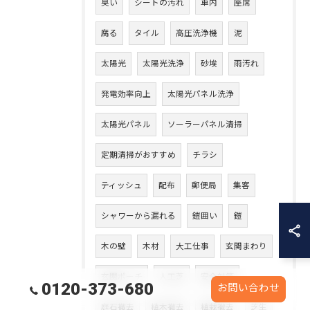
臭い
シートの汚れ
車内
座席
腐る
タイル
高圧洗浄機
泥
太陽光
太陽光洗浄
砂埃
雨汚れ
発電効率向上
太陽光パネル洗浄
太陽光パネル
ソーラーパネル清掃
定期清掃がおすすめ
チラシ
ティッシュ
配布
郵便局
集客
シャワーから漏れる
鎧囲い
鎧
木の壁
木材
大工仕事
玄関まわり
玄関ポーチ
人工芝
安全対策
0120-373-680
お問い合わせ
庭石撤去
植木撤去
植栽撤去
芝生