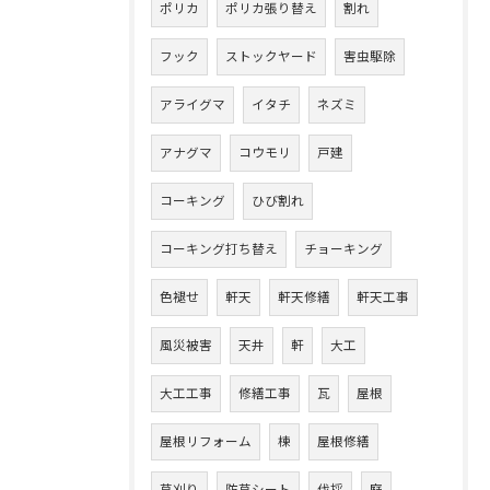
ポリカ
ポリカ張り替え
割れ
フック
ストックヤード
害虫駆除
アライグマ
イタチ
ネズミ
アナグマ
コウモリ
戸建
コーキング
ひび割れ
コーキング打ち替え
チョーキング
色褪せ
軒天
軒天修繕
軒天工事
風災被害
天井
軒
大工
大工工事
修繕工事
瓦
屋根
屋根リフォーム
棟
屋根修繕
草刈り
防草シート
伐採
庭