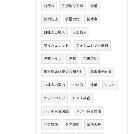
油汚れ
手摺取付工事
介護
転倒防止
手摺取付
補助金
自社大工職人
大工職人
ウォシュレット
ウォシュレット取付
洋式トイレ
洋式
年末年始
年末年始休業のお知らせ
年末年始休業
お休みの案内
お休み
休業
サッシ
サッシのドア
ドア不具合
ドア不具合調整
ドア不具合修繕
ドア修繕
ドア調整
室内天井