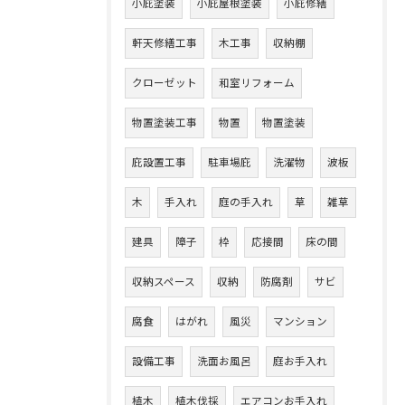
小庇塗装
小庇屋根塗装
小庇修繕
軒天修繕工事
木工事
収納棚
クローゼット
和室リフォーム
物置塗装工事
物置
物置塗装
庇設置工事
駐車場庇
洗濯物
波板
木
手入れ
庭の手入れ
草
雑草
建具
障子
枠
応接間
床の間
収納スペース
収納
防腐剤
サビ
腐食
はがれ
風災
マンション
設備工事
洗面お風呂
庭お手入れ
植木
植木伐採
エアコンお手入れ