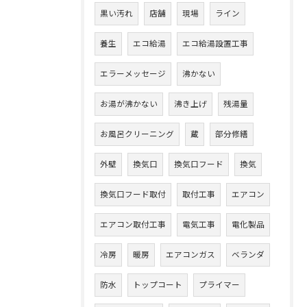
黒い汚れ
店舗
現場
ライン
養生
エコ給湯
エコ給湯設置工事
エラーメッセージ
沸かない
お湯が沸かない
沸き上げ
残湯量
お風呂クリーニング
蔵
部分修繕
外壁
換気口
換気口フード
換気
換気口フード取付
取付工事
エアコン
エアコン取付工事
電気工事
電化製品
冷房
暖房
エアコンガス
ベランダ
防水
トップコート
プライマー