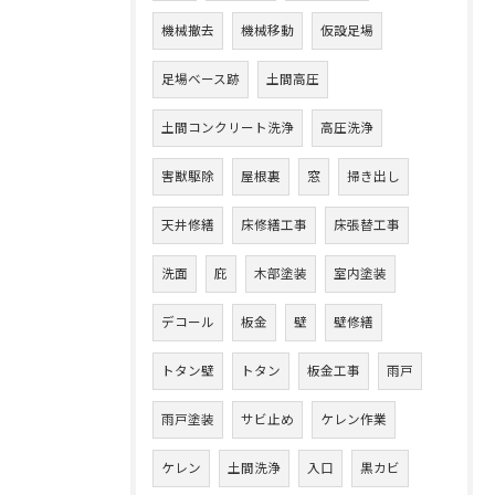
機械撤去
機械移動
仮設足場
足場ベース跡
土間高圧
土間コンクリート洗浄
高圧洗浄
害獣駆除
屋根裏
窓
掃き出し
天井修繕
床修繕工事
床張替工事
洗面
庇
木部塗装
室内塗装
デコール
板金
壁
壁修繕
トタン壁
トタン
板金工事
雨戸
雨戸塗装
サビ止め
ケレン作業
ケレン
土間洗浄
入口
黒カビ