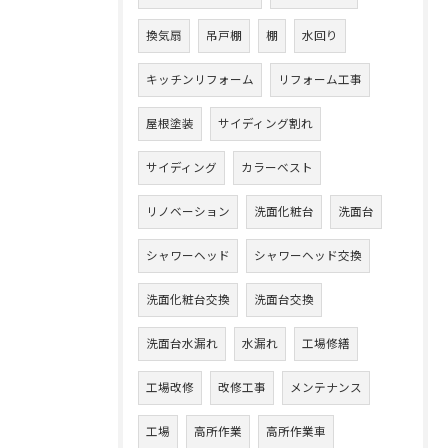
換気扇
吊戸棚
棚
水回り
キッチンリフォーム
リフォーム工事
屋根塗装
サイディング割れ
サイディング
カラーベスト
リノベーション
洗面化粧台
洗面台
シャワーヘッド
シャワーヘッド交換
洗面化粧台交換
洗面台交換
洗面台水漏れ
水漏れ
工場修繕
工場改修
改修工事
メンテナンス
工場
高所作業
高所作業車