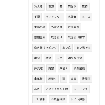
冷える
電源
冬
雨漏り
腐朽
手摺
バリアフリー
高齢者
ホース
木部外壁
外壁洗浄
木部薬剤
薬剤塗布
吹き抜け
吹き抜け廊下
吹き抜けリビング
高い窓
高い場所窓
出窓
腰窓
天窓
明り取り窓
採光窓
高窓
貼替え
波型屋根
金属板
屋根材
雨
金属
排煙窓
高さ
アタッチメント材
シーリング
ヒビ割れ
お風呂掃除
トイレ掃除