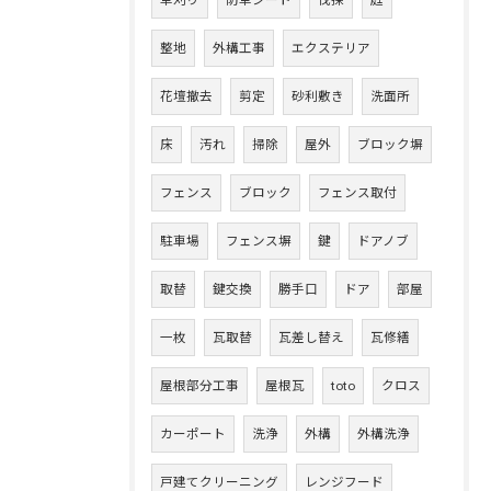
整地
外構工事
エクステリア
花壇撤去
剪定
砂利敷き
洗面所
床
汚れ
掃除
屋外
ブロック塀
フェンス
ブロック
フェンス取付
駐車場
フェンス塀
鍵
ドアノブ
取替
鍵交換
勝手口
ドア
部屋
一枚
瓦取替
瓦差し替え
瓦修繕
屋根部分工事
屋根瓦
toto
クロス
カーポート
洗浄
外構
外構洗浄
戸建てクリーニング
レンジフード