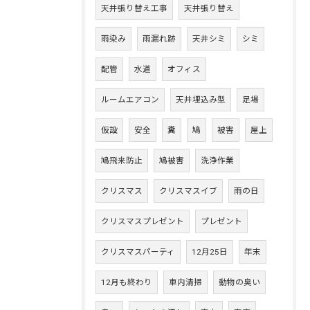
天井張り替え工事
天井張り替え
雨染み
雨漏れ跡
天井シミ
シミ
配管
水道
オフィス
ルームエアコン
天井埋込み型
足場
仮設
安全
糞
鳩
被害
屋上
鳩飛来防止
鳩被害
洗浄作業
クリスマス
クリスマスイブ
雨の日
クリスマスプレゼント
プレゼント
クリスマスパーティ
12月25日
年末
12月も終わり
車内清掃
動物の臭い