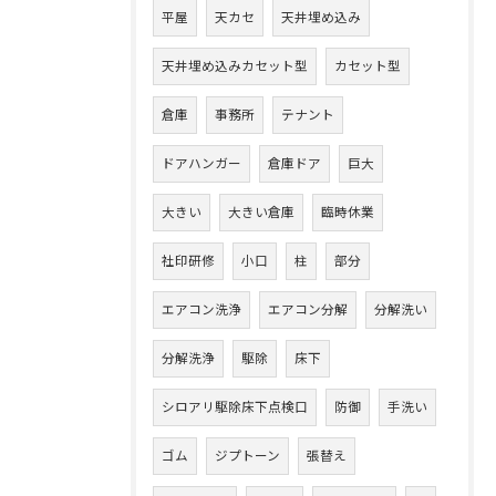
平屋
天カセ
天井埋め込み
天井埋め込みカセット型
カセット型
倉庫
事務所
テナント
ドアハンガー
倉庫ドア
巨大
大きい
大きい倉庫
臨時休業
社印研修
小口
柱
部分
エアコン洗浄
エアコン分解
分解洗い
分解洗浄
駆除
床下
シロアリ駆除床下点検口
防御
手洗い
ゴム
ジプトーン
張替え