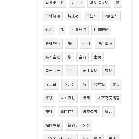
石膏ボード
シート
滑りにくい
錆
下地処理
錆止め
下塗り
2度塗り
外れ
風
社員旅行
社員研修
会社旅行
旅行
九州
伊丹空港
熊本空港
旅
室内
土間
ローラー
平型
天井低い
狭い
流し台
シンク
城
熊本城
震災
修復
立て直し
福岡
太宰府天満宮
神社
竈門神社
鬼滅の刃
屋台
福岡屋台
福岡ラーメン
ポケモンセンター
トイレ清掃
和式