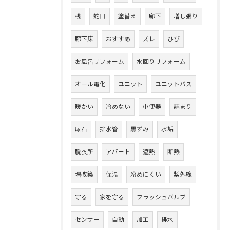
桟
蛇口
塗替え
廊下
増し張り
廊下床
おすすめ
ズレ
ひび
お風呂リフォーム
水回りリフォーム
オール電化
ユニット
ユニットバス
暖かい
冷めない
小便器
詰まり
尿石
排水管
黒ずみ
水垢
脱衣所
アパート
遮熱
断熱
増改築
保温
冷めにくい
紫外線
守る
家を守る
フラッシュバルブ
センサー
自動
加工
排水