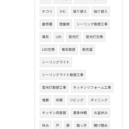
ホコリ
カビ
張り替え
貼り替え
屋修繕
陸屋根
シーリング取替工事
電気
LED
蛍光灯
蛍光灯交換
LED交換
電気取替
脱衣室
シーリングライト
シーリングライト取替工事
蛍光灯取替工事
キッチンリフォーム工事
増築
改築
リビング
ダイニング
キッチン床張替
夏季休暇
お盆休み
休み
戸
扉
取っ手
開け閉め