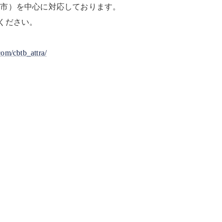
日市）を中心に対応しております。
ください。
om/cbtb_attra/