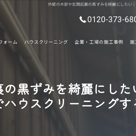
外壁の木部や玄関庇裏の黒ずみを綺麗にしたい
0120-373-68
フォーム
ハウスクリーニング
企業・工場の施工事例
施
水回り
内装
裏の黒ずみを綺麗にした
外装
でハウスクリーニングす
ぷちリフォーム
外構・エクステリア
害虫害獣駆除