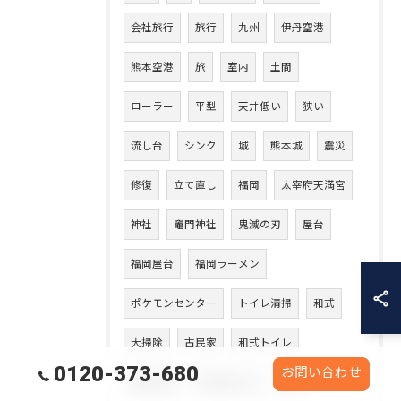
会社旅行
旅行
九州
伊丹空港
熊本空港
旅
室内
土間
ローラー
平型
天井低い
狭い
流し台
シンク
城
熊本城
震災
修復
立て直し
福岡
太宰府天満宮
神社
竈門神社
鬼滅の刃
屋台
福岡屋台
福岡ラーメン
ポケモンセンター
トイレ清掃
和式
大掃除
古民家
和式トイレ
0120-373-680
お問い合わせ
清掃工事
手が届かない
プロ