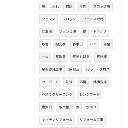
床
汚れ
掃除
屋外
ブロック塀
フェンス
ブロック
フェンス取付
駐車場
フェンス塀
鍵
ドアノブ
取替
鍵交換
勝手口
ドア
部屋
一枚
瓦取替
瓦差し替え
瓦修繕
屋根部分工事
屋根瓦
toto
クロス
カーポート
洗浄
外構
外構洗浄
戸建てクリーニング
レンジフード
換気扇
吊戸棚
棚
水回り
キッチンリフォーム
リフォーム工事