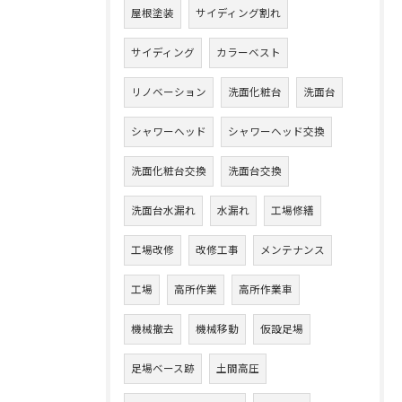
屋根塗装
サイディング割れ
サイディング
カラーベスト
リノベーション
洗面化粧台
洗面台
シャワーヘッド
シャワーヘッド交換
洗面化粧台交換
洗面台交換
洗面台水漏れ
水漏れ
工場修繕
工場改修
改修工事
メンテナンス
工場
高所作業
高所作業車
機械撤去
機械移動
仮設足場
足場ベース跡
土間高圧