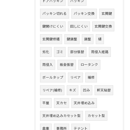
ドアパッキン
パッキン
パッキン切れる
パッキン交換
玄関鍵
鍵開けにくい
回しにくい
玄関鍵交換
玄関鍵修繕
鍵調整
調整
樋
劣化
ゴミ
部分張替
雨侵入経路
雨侵入
板金張替
ロータンク
ボールタップ
リペア
補修
リペア(補修)
キズ
凹み
軒天貼替
平屋
天カセ
天井埋め込み
天井埋め込みカセット型
カセット型
倉庫
事務所
テナント