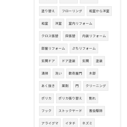
塗り替え
フローリング
和室から洋室
和室
洋室
室内リフォーム
クロス張替
床張替
内装リフォーム
部屋リフォーム
ぷちリフォーム
玄関ドア
ドア塗装
玄関
塗装
清掃
洗い
数奇屋門
木部
あく抜き
薬剤
門
クリーニング
ポリカ
ポリカ張り替え
割れ
フック
ストックヤード
害虫駆除
アライグマ
イタチ
ネズミ