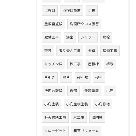
点検口
点検口設置
点検
屋根裏点検
洗面所クロス張替
取替工事
浴室
シャワー
水栓
交換
張り替え工事
修繕
補修工事
キッチン床
棟工事
屋根棟
植栽
草引き
除草
砂利敷
砂利
洗面台取替
鉄部
鉄部塗装
小庇
小庇塗装
小庇屋根塗装
小庇修繕
軒天修繕工事
木工事
収納棚
クローゼット
和室リフォーム