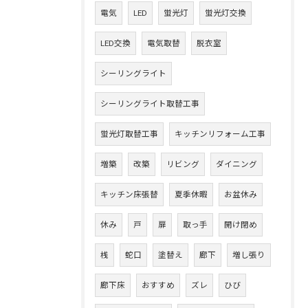
電気
LED
蛍光灯
蛍光灯交換
LED交換
電気取替
脱衣室
シーリングライト
シーリングライト取替工事
蛍光灯取替工事
キッチンリフォーム工事
増築
改築
リビング
ダイニング
キッチン床張替
夏季休暇
お盆休み
休み
戸
扉
取っ手
開け閉め
桟
蛇口
塗替え
廊下
増し張り
廊下床
おすすめ
ズレ
ひび