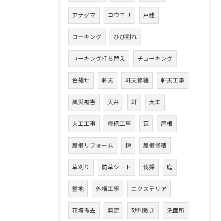
アナグマ
コウモリ
戸建
コーキング
ひび割れ
コーキング打ち替え
チョーキング
色褪せ
軒天
軒天修繕
軒天工事
風災被害
天井
軒
大工
大工工事
修繕工事
瓦
屋根
屋根リフォーム
棟
屋根修繕
草刈り
防草シート
伐採
庭
整地
外構工事
エクステリア
花壇撤去
剪定
砂利敷き
洗面所