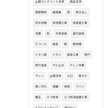
土間コンクリート洗浄
高圧洗浄
害獣駆除
屋根裏
窓
掃き出し
天井修繕
床修繕工事
床張替工事
洗面
庇
木部塗装
室内塗装
デコール
板金
壁
壁修繕
トタン壁
トタン
板金工事
雨戸
雨戸塗装
サビ止め
ケレン作業
ケレン
土間洗浄
入口
黒カビ
黒い汚れ
店舗
現場
ライン
養生
エコ給湯
エコ給湯設置工事
エラーメッセージ
沸かない