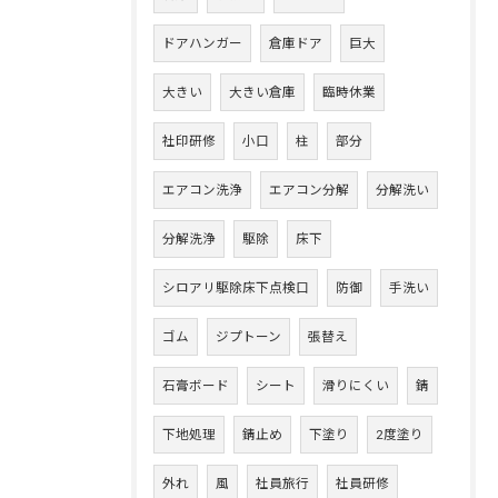
ドアハンガー
倉庫ドア
巨大
大きい
大きい倉庫
臨時休業
社印研修
小口
柱
部分
エアコン洗浄
エアコン分解
分解洗い
分解洗浄
駆除
床下
シロアリ駆除床下点検口
防御
手洗い
ゴム
ジプトーン
張替え
石膏ボード
シート
滑りにくい
錆
下地処理
錆止め
下塗り
2度塗り
外れ
風
社員旅行
社員研修