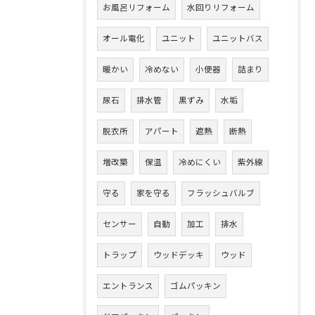
お風呂リフォーム
水回りリフォーム
オール電化
ユニット
ユニットバス
暖かい
冷めない
小便器
詰まり
尿石
排水管
黒ずみ
水垢
脱衣所
アパート
遮熱
断熱
増改築
保温
冷めにくい
紫外線
守る
家を守る
フラッシュバルブ
センサー
自動
加工
排水
トラップ
ウッドデッキ
ウッド
エントランス
ゴムパッキン