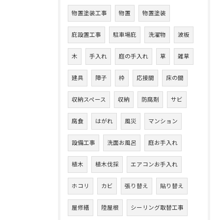
物置塗装工事
物置
物置塗装
庇設置工事
駐車場庇
洗濯物
波板
木
手入れ
庭の手入れ
草
雑草
建具
障子
枠
応接間
床の間
収納スペース
収納
防腐剤
サビ
腐食
はがれ
風災
マンション
設備工事
洗面お風呂
庭お手入れ
植木
植木伐採
エアコンお手入れ
ホコリ
カビ
張り替え
貼り替え
屋修繕
陸屋根
シーリング取替工事