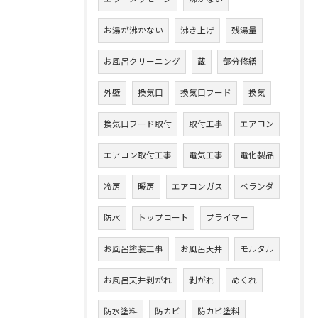
お湯が沸かない
沸き上げ
残湯量
お風呂クリーニング
蔵
部分修繕
外壁
換気口
換気口フード
換気
換気口フード取付
取付工事
エアコン
エアコン取付工事
電気工事
電化製品
冷房
暖房
エアコンガス
ベランダ
防水
トップコート
プライマー
お風呂塗装工事
お風呂天井
モルタル
お風呂天井剥がれ
剥がれ
めくれ
防水塗料
防カビ
防カビ塗料