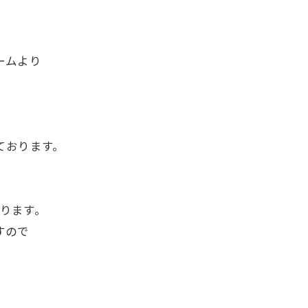
ームより
ております。
。
ります。
すので