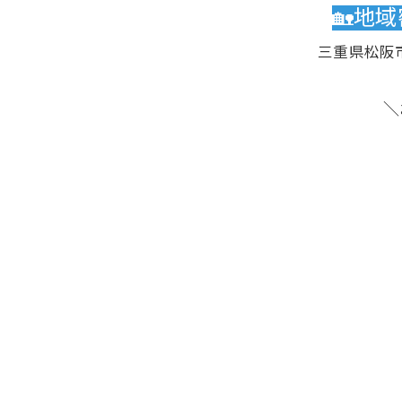
🏡地
三重県松阪
＼