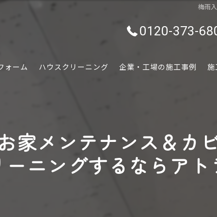
梅雨
0120-373-68
フォーム
ハウスクリーニング
企業・工場の施工事例
施
水回り
内装
お家メンテナンス＆カ
外装
リーニングするならアト
ぷちリフォーム
外構・エクステリア
害虫害獣駆除