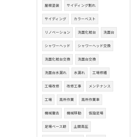
屋根塗装
サイディング割れ
サイディング
カラーベスト
リノベーション
洗面化粧台
洗面台
シャワーヘッド
シャワーヘッド交換
洗面化粧台交換
洗面台交換
洗面台水漏れ
水漏れ
工場修繕
工場改修
改修工事
メンテナンス
工場
高所作業
高所作業車
機械撤去
機械移動
仮設足場
足場ベース跡
土間高圧