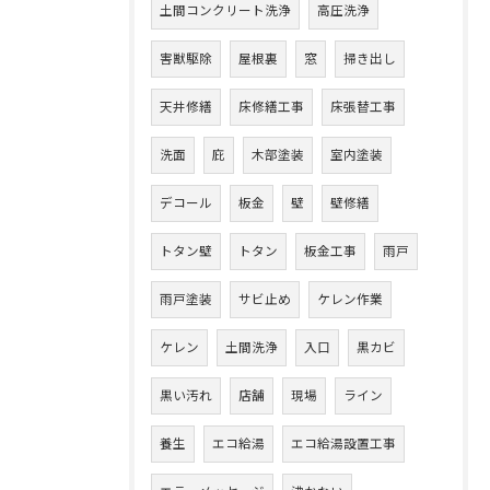
土間コンクリート洗浄
高圧洗浄
害獣駆除
屋根裏
窓
掃き出し
天井修繕
床修繕工事
床張替工事
洗面
庇
木部塗装
室内塗装
デコール
板金
壁
壁修繕
トタン壁
トタン
板金工事
雨戸
雨戸塗装
サビ止め
ケレン作業
ケレン
土間洗浄
入口
黒カビ
黒い汚れ
店舗
現場
ライン
養生
エコ給湯
エコ給湯設置工事