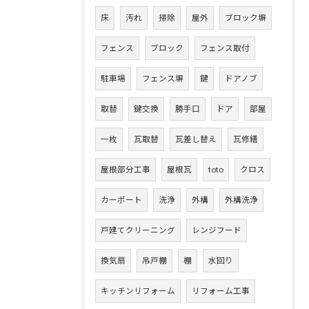
床
汚れ
掃除
屋外
ブロック塀
フェンス
ブロック
フェンス取付
駐車場
フェンス塀
鍵
ドアノブ
取替
鍵交換
勝手口
ドア
部屋
一枚
瓦取替
瓦差し替え
瓦修繕
屋根部分工事
屋根瓦
toto
クロス
カーポート
洗浄
外構
外構洗浄
戸建てクリーニング
レンジフード
換気扇
吊戸棚
棚
水回り
キッチンリフォーム
リフォーム工事