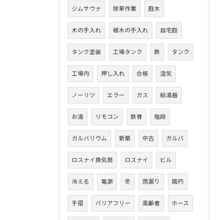
ジムサウナ
除草作業
庭木
木の手入れ
植木の手入れ
自宅庭
タンク塗装
工場タンク
鉄
タンク
工場内
押し入れ
合板
湿気
ノーリツ
エラー
ガス
給湯器
お湯
リモコン
鉄骨
階段
ガルバリウム
新築
中古
ガルバ
ロスナイ換気扇
ロスナイ
ビル
冷える
電源
冬
雨漏り
腐朽
手摺
バリアフリー
高齢者
ホース