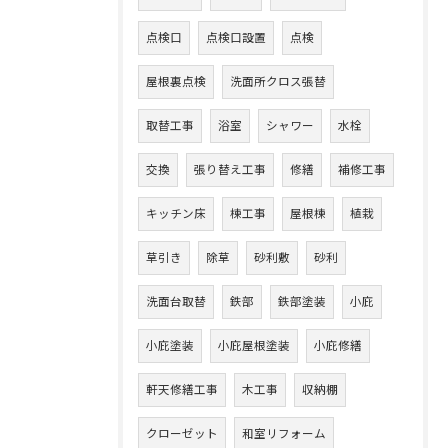
点検口
点検口設置
点検
屋根裏点検
洗面所クロス張替
取替工事
浴室
シャワー
水栓
交換
張り替え工事
修繕
補修工事
キッチン床
棟工事
屋根棟
植栽
草引き
除草
砂利敷
砂利
洗面台取替
鉄部
鉄部塗装
小庇
小庇塗装
小庇屋根塗装
小庇修繕
軒天修繕工事
木工事
収納棚
クローゼット
和室リフォーム