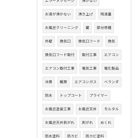
エラーメッセージ
沸かない
お湯が沸かない
沸き上げ
残湯量
お風呂クリーニング
蔵
部分修繕
外壁
換気口
換気口フード
換気
換気口フード取付
取付工事
エアコン
エアコン取付工事
電気工事
電化製品
冷房
暖房
エアコンガス
ベランダ
防水
トップコート
プライマー
お風呂塗装工事
お風呂天井
モルタル
お風呂天井剥がれ
剥がれ
めくれ
防水塗料
防カビ
防カビ塗料