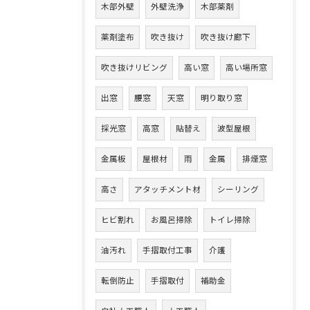
木部外壁
外壁洗浄
木部薬剤
薬剤塗布
吹き抜け
吹き抜け廊下
吹き抜けリビング
高い窓
高い場所窓
出窓
腰窓
天窓
明り取り窓
採光窓
高窓
貼替え
波型屋根
金属板
屋根材
雨
金属
排煙窓
高さ
アタッチメント材
シーリング
ヒビ割れ
お風呂掃除
トイレ掃除
油汚れ
手摺取付工事
介護
転倒防止
手摺取付
補助金