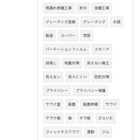
雨漏れ修繕工事
折半
営繕工事
グレーチング塗装
グレーチング
お店
製造
スーパー
惣菜
パーテーションフィルム
スモーク
目隠し
地震対策
見えない施工
見えない
見えにくい
防犯対策
プライバシー
プライバシー保護
サウナ室
座面
座面修繕
サウナ
サウナ板
板
ザラ板
ざらいた
フィットネスクラブ
運動
ジム