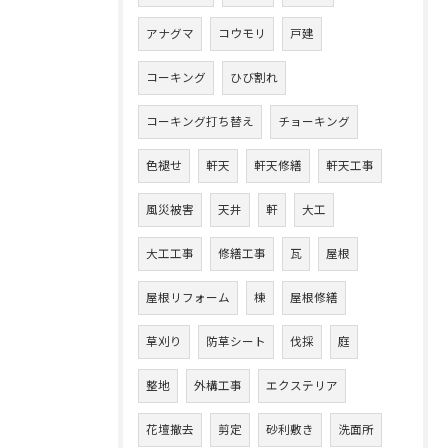
アナグマ
コウモリ
戸建
コーキング
ひび割れ
コーキング打ち替え
チョーキング
色褪せ
軒天
軒天修繕
軒天工事
風災被害
天井
軒
大工
大工工事
修繕工事
瓦
屋根
屋根リフォーム
棟
屋根修繕
草刈り
防草シート
伐採
庭
整地
外構工事
エクステリア
花壇撤去
剪定
砂利敷き
洗面所