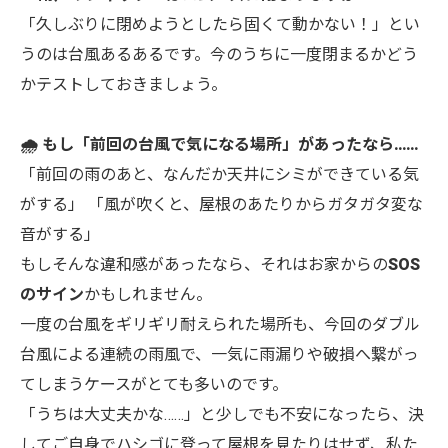
「久しぶりに閉めようとしたら固くて動かない！」とい
うのは台風あるあるです。今のうちに一度閉まるかどう
かテストしておきましょう。
🌧️ もし「前回の台風で気になる場所」があったなら……
「前回の雨のあと、なんだか天井にシミができている気
がする」 「風が吹くと、屋根のあたりからガタガタ変な
音がする」
もしそんな違和感があったなら、それはお家からの
SOS
のサイン
かもしれません。
一度の台風をギリギリ耐えられた場所も、今回のダブル
台風による連続の雨風で、一気に雨漏りや破損へ繋がっ
てしまうケースがとても多いのです。
「うちは大丈夫かな……」と少しでも不安になったら、決
してご自身でハシゴに登って屋根を見たりはせず、私た