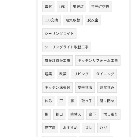
電気
LED
蛍光灯
蛍光灯交換
LED交換
電気取替
脱衣室
シーリングライト
シーリングライト取替工事
蛍光灯取替工事
キッチンリフォーム工事
増築
改築
リビング
ダイニング
キッチン床張替
夏季休暇
お盆休み
休み
戸
扉
取っ手
開け閉め
桟
蛇口
塗替え
廊下
増し張り
廊下床
おすすめ
ズレ
ひび