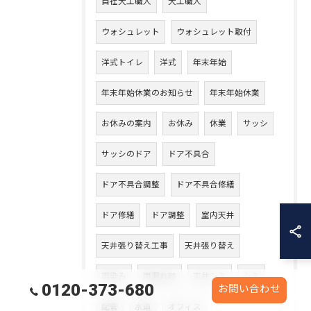
自社大工職人
大工職人
ウォシュレット
ウォシュレット取付
洋式トイレ
洋式
年末年始
年末年始休業のお知らせ
年末年始休業
お休みの案内
お休み
休業
サッシ
サッシのドア
ドア不具合
ドア不具合調整
ドア不具合修繕
ドア修繕
ドア調整
室内天井
天井張り替え工事
天井張り替え
雨染み
雨漏れ跡
天井シミ
シミ
0120-373-680
お問い合わせ
配管
水道
オフィス