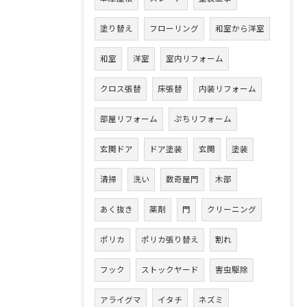
塗り替え
フローリング
和室から洋室
和室
洋室
室内リフォーム
クロス張替
床張替
内装リフォーム
部屋リフォーム
ぷちリフォーム
玄関ドア
ドア塗装
玄関
塗装
清掃
洗い
数奇屋門
木部
あく抜き
薬剤
門
クリーニング
ポリカ
ポリカ張り替え
割れ
フック
ストックヤード
害虫駆除
アライグマ
イタチ
ネズミ