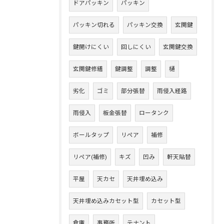
ドアパッキン
パッキン
パッキン切れる
パッキン交換
玄関鍵
鍵開けにくい
回しにくい
玄関鍵交換
玄関鍵修繕
鍵調整
調整
樋
劣化
ゴミ
部分張替
雨侵入経路
雨侵入
板金張替
ロータンク
ボールタップ
リペア
補修
リペア(補修)
キズ
凹み
軒天貼替
平屋
天カセ
天井埋め込み
天井埋め込みカセット型
カセット型
倉庫
事務所
テナント