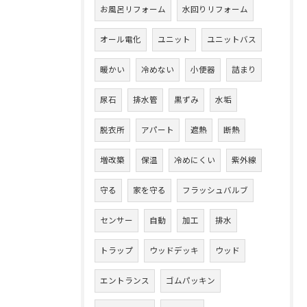
お風呂リフォーム
水回りリフォーム
オール電化
ユニット
ユニットバス
暖かい
冷めない
小便器
詰まり
尿石
排水管
黒ずみ
水垢
脱衣所
アパート
遮熱
断熱
増改築
保温
冷めにくい
紫外線
守る
家を守る
フラッシュバルブ
センサー
自動
加工
排水
トラップ
ウッドデッキ
ウッド
エントランス
ゴムパッキン