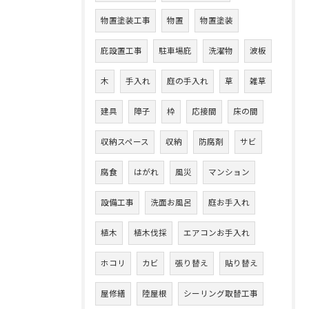
物置塗装工事
物置
物置塗装
庇設置工事
駐車場庇
洗濯物
波板
木
手入れ
庭の手入れ
草
雑草
建具
障子
枠
応接間
床の間
収納スペース
収納
防腐剤
サビ
腐食
はがれ
風災
マンション
設備工事
洗面お風呂
庭お手入れ
植木
植木伐採
エアコンお手入れ
ホコリ
カビ
張り替え
貼り替え
屋修繕
陸屋根
シーリング取替工事