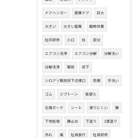
ドアハンガー
倉庫ドア
巨大
大きい
大きい倉庫
臨時休業
社印研修
小口
柱
部分
エアコン洗浄
エアコン分解
分解洗い
分解洗浄
駆除
床下
シロアリ駆除床下点検口
防御
手洗い
ゴム
ジプトーン
張替え
石膏ボード
シート
滑りにくい
錆
下地処理
錆止め
下塗り
2度塗り
外れ
風
社員旅行
社員研修