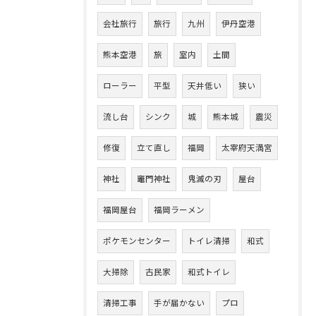
会社旅行
旅行
九州
伊丹空港
熊本空港
旅
室内
土間
ローラー
平型
天井低い
狭い
流し台
シンク
城
熊本城
震災
修復
立て直し
福岡
太宰府天満宮
神社
竈門神社
鬼滅の刃
屋台
福岡屋台
福岡ラーメン
ポケモンセンター
トイレ清掃
和式
大掃除
古民家
和式トイレ
清掃工事
手が届かない
プロ