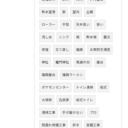
熊本空港
旅
室内
土間
ローラー
平型
天井低い
狭い
流し台
シンク
城
熊本城
震災
修復
立て直し
福岡
太宰府天満宮
神社
竈門神社
鬼滅の刃
屋台
福岡屋台
福岡ラーメン
ポケモンセンター
トイレ清掃
和式
大掃除
古民家
和式トイレ
清掃工事
手が届かない
プロ
雨漏れ修繕工事
折半
営繕工事