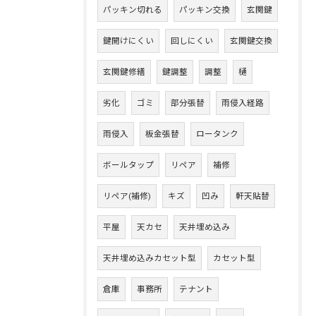
パッキン切れる
パッキン交換
玄関鍵
鍵開けにくい
回しにくい
玄関鍵交換
玄関鍵修繕
鍵調整
調整
樋
劣化
ゴミ
部分張替
雨侵入経路
雨侵入
板金張替
ロータンク
ボールタップ
リペア
補修
リペア(補修)
キズ
凹み
軒天貼替
平屋
天カセ
天井埋め込み
天井埋め込みカセット型
カセット型
倉庫
事務所
テナント