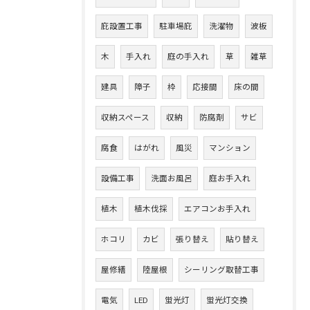
庇設置工事
駐車場庇
洗濯物
波板
木
手入れ
庭の手入れ
草
雑草
建具
障子
枠
応接間
床の間
収納スペース
収納
防腐剤
サビ
腐食
はがれ
風災
マンション
設備工事
洗面お風呂
庭お手入れ
植木
植木伐採
エアコンお手入れ
ホコリ
カビ
張り替え
貼り替え
屋修繕
陸屋根
シーリング取替工事
電気
LED
蛍光灯
蛍光灯交換