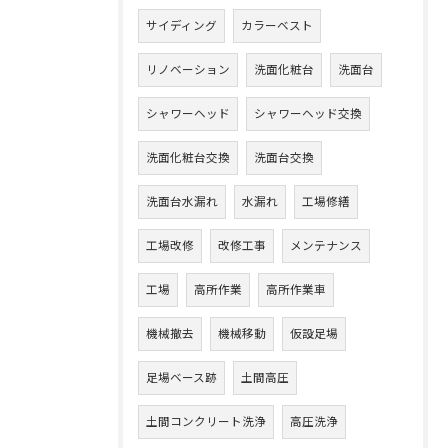
サイディング
カラーベスト
リノベーション
洗面化粧台
洗面台
シャワーヘッド
シャワーヘッド交換
洗面化粧台交換
洗面台交換
洗面台水漏れ
水漏れ
工場修繕
工場改修
改修工事
メンテナンス
工場
高所作業
高所作業車
機械撤去
機械移動
仮設足場
足場ベース跡
土間高圧
土間コンクリート洗浄
高圧洗浄