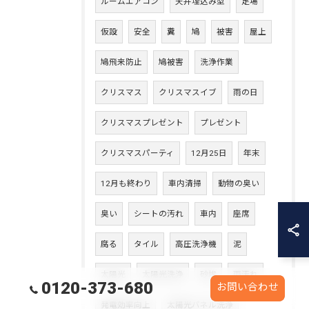
ルームエアコン
天井埋込み型
足場
仮設
安全
糞
鳩
被害
屋上
鳩飛来防止
鳩被害
洗浄作業
クリスマス
クリスマスイブ
雨の日
クリスマスプレゼント
プレゼント
クリスマスパーティ
12月25日
年末
12月も終わり
車内清掃
動物の臭い
臭い
シートの汚れ
車内
座席
腐る
タイル
高圧洗浄機
泥
太陽光
太陽光洗浄
砂埃
雨汚れ
0120-373-680
お問い合わせ
発電効率向上
太陽光パネル洗浄