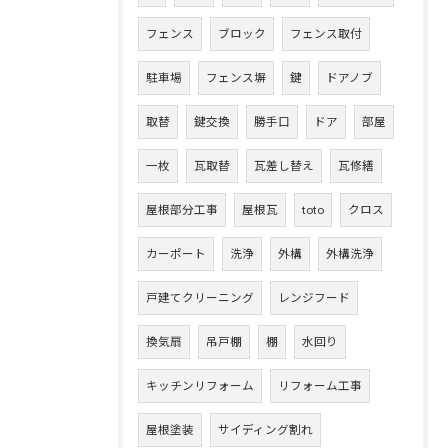
フェンス
ブロック
フェンス取付
駐車場
フェンス塀
鍵
ドアノブ
取替
鍵交換
勝手口
ドア
部屋
一枚
瓦取替
瓦差し替え
瓦修繕
屋根部分工事
屋根瓦
toto
クロス
カーポート
洗浄
外構
外構洗浄
戸建てクリーニング
レンジフード
換気扇
吊戸棚
棚
水回り
キッチンリフォーム
リフォーム工事
屋根塗装
サイディング割れ