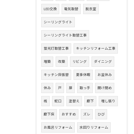
LED交換
電気取替
脱衣室
シーリングライト
シーリングライト取替工事
蛍光灯取替工事
キッチンリフォーム工事
増築
改築
リビング
ダイニング
キッチン床張替
夏季休暇
お盆休み
休み
戸
扉
取っ手
開け閉め
桟
蛇口
塗替え
廊下
増し張り
廊下床
おすすめ
ズレ
ひび
お風呂リフォーム
水回りリフォーム