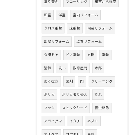
塗り替え
フローリング
和室から洋室
和室
洋室
室内リフォーム
クロス張替
床張替
内装リフォーム
部屋リフォーム
ぷちリフォーム
玄関ドア
ドア塗装
玄関
塗装
清掃
洗い
数奇屋門
木部
あく抜き
薬剤
門
クリーニング
ポリカ
ポリカ張り替え
割れ
フック
ストックヤード
害虫駆除
アライグマ
イタチ
ネズミ
アナグマ
コウモリ
戸建