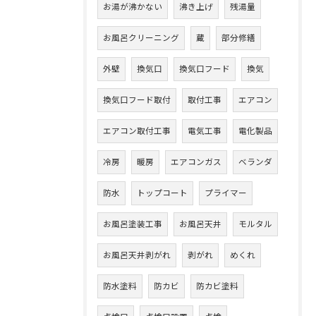
お湯が沸かない
沸き上げ
残湯量
お風呂クリーニング
蔵
部分修繕
外壁
換気口
換気口フード
換気
換気口フード取付
取付工事
エアコン
エアコン取付工事
電気工事
電化製品
冷房
暖房
エアコンガス
ベランダ
防水
トップコート
プライマー
お風呂塗装工事
お風呂天井
モルタル
お風呂天井剥がれ
剥がれ
めくれ
防水塗料
防カビ
防カビ塗料