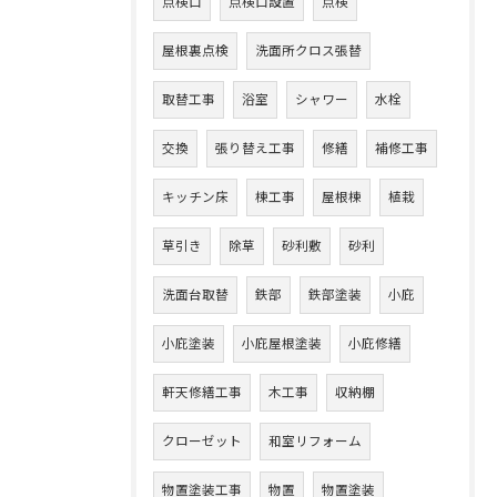
点検口
点検口設置
点検
屋根裏点検
洗面所クロス張替
取替工事
浴室
シャワー
水栓
交換
張り替え工事
修繕
補修工事
キッチン床
棟工事
屋根棟
植栽
草引き
除草
砂利敷
砂利
洗面台取替
鉄部
鉄部塗装
小庇
小庇塗装
小庇屋根塗装
小庇修繕
軒天修繕工事
木工事
収納棚
クローゼット
和室リフォーム
物置塗装工事
物置
物置塗装