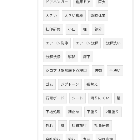
ドアハンガー
倉庫ドア
巨大
大きい
大きい倉庫
臨時休業
社印研修
小口
柱
部分
エアコン洗浄
エアコン分解
分解洗い
分解洗浄
駆除
床下
シロアリ駆除床下点検口
防御
手洗い
ゴム
ジプトーン
張替え
石膏ボード
シート
滑りにくい
錆
下地処理
錆止め
下塗り
2度塗り
外れ
風
社員旅行
社員研修
会社旅行
旅行
九州
伊丹空港