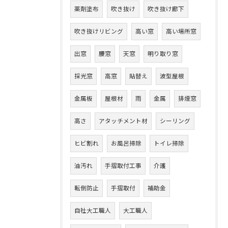
薬剤塗布
吹き抜け
吹き抜け廊下
吹き抜けリビング
高い窓
高い場所窓
出窓
腰窓
天窓
明り取り窓
採光窓
高窓
貼替え
波型屋根
金属板
屋根材
雨
金属
排煙窓
高さ
アタッチメント材
シーリング
ヒビ割れ
お風呂掃除
トイレ掃除
油汚れ
手摺取付工事
介護
転倒防止
手摺取付
補助金
自社大工職人
大工職人