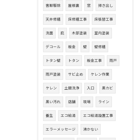
害獣駆除
屋根裏
窓
掃き出し
天井修繕
床修繕工事
床張替工事
洗面
庇
木部塗装
室内塗装
デコール
板金
壁
壁修繕
トタン壁
トタン
板金工事
雨戸
雨戸塗装
サビ止め
ケレン作業
ケレン
土間洗浄
入口
黒カビ
黒い汚れ
店舗
現場
ライン
養生
エコ給湯
エコ給湯設置工事
エラーメッセージ
沸かない