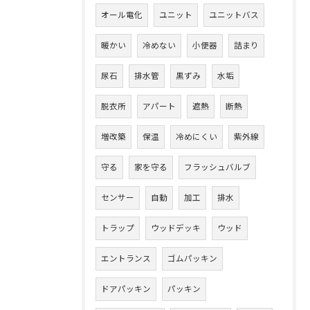
オール電化
ユニット
ユニットバス
暖かい
冷めない
小便器
詰まり
尿石
排水管
黒ずみ
水垢
脱衣所
アパート
遮熱
断熱
増改築
保温
冷めにくい
紫外線
守る
家を守る
フラッシュバルブ
センサー
自動
加工
排水
トラップ
ウッドデッキ
ウッド
エントランス
ゴムパッキン
ドアパッキン
パッキン