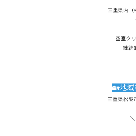
三重県内（
空室ク
継続
🏡地
三重県松阪
＼