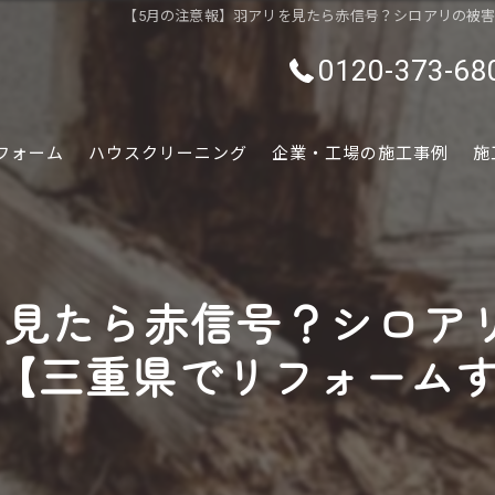
【5月の注意報】羽アリを見たら赤信号？シロアリの被
0120-373-68
フォーム
ハウスクリーニング
企業・工場の施工事例
施
水回り
内装
を見たら赤信号？シロア
外装
【三重県でリフォーム
ぷちリフォーム
外構・エクステリア
害虫害獣駆除