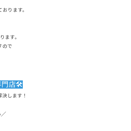
ております。
。
ります。
すので
店🛠️
解決します！
い／