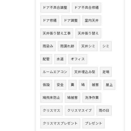
ドア不具合調整
ドア不具合修繕
ドア修繕
ドア調整
室内天井
天井張り替え工事
天井張り替え
雨染み
雨漏れ跡
天井シミ
シミ
配管
水道
オフィス
ルームエアコン
天井埋込み型
足場
仮設
安全
糞
鳩
被害
屋上
鳩飛来防止
鳩被害
洗浄作業
クリスマス
クリスマスイブ
雨の日
クリスマスプレゼント
プレゼント