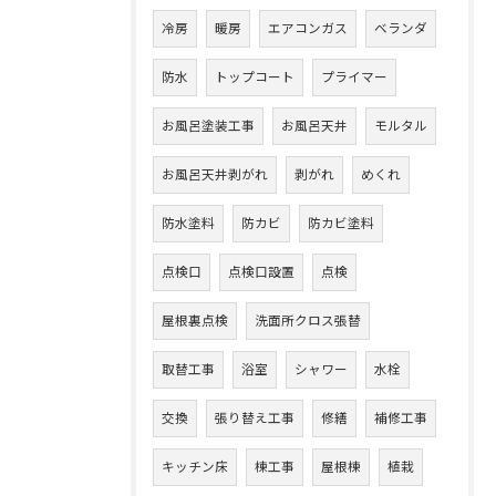
冷房
暖房
エアコンガス
ベランダ
防水
トップコート
プライマー
お風呂塗装工事
お風呂天井
モルタル
お風呂天井剥がれ
剥がれ
めくれ
防水塗料
防カビ
防カビ塗料
点検口
点検口設置
点検
屋根裏点検
洗面所クロス張替
取替工事
浴室
シャワー
水栓
交換
張り替え工事
修繕
補修工事
キッチン床
棟工事
屋根棟
植栽