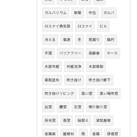
ガルバリウム
新築
中古
ガルバ
ロスナイ換気扇
ロスナイ
ビル
冷える
電源
冬
雨漏り
腐朽
手摺
バリアフリー
高齢者
ホース
木部外壁
外壁洗浄
木部薬剤
薬剤塗布
吹き抜け
吹き抜け廊下
吹き抜けリビング
高い窓
高い場所窓
出窓
腰窓
天窓
明り取り窓
採光窓
高窓
貼替え
波型屋根
金属板
屋根材
雨
金属
排煙窓