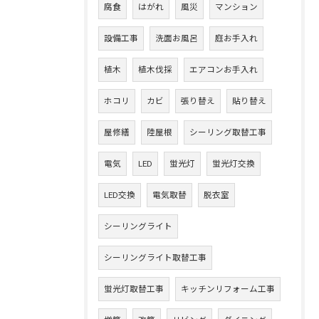
腐食
はがれ
風災
マンション
設備工事
洗面お風呂
庭お手入れ
植木
植木伐採
エアコンお手入れ
ホコリ
カビ
張り替え
貼り替え
屋修繕
陸屋根
シーリング取替工事
電気
LED
蛍光灯
蛍光灯交換
LED交換
電気取替
脱衣室
シーリングライト
シーリングライト取替工事
蛍光灯取替工事
キッチンリフォーム工事