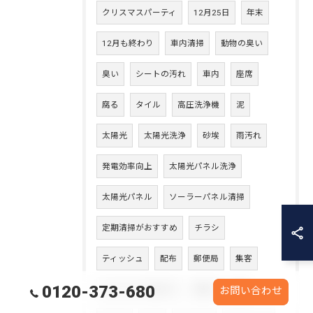
クリスマスパーティ
12月25日
年末
12月も終わり
車内清掃
動物の臭い
臭い
シートの汚れ
車内
座席
腐る
タイル
高圧洗浄機
泥
太陽光
太陽光洗浄
砂埃
雨汚れ
発電効率向上
太陽光パネル洗浄
太陽光パネル
ソーラーパネル清掃
定期清掃がおすすめ
チラシ
ティッシュ
配布
郵便局
集客
0120-373-680
シャワーから漏れる
鎧囲い
鎧
お問い合わせ