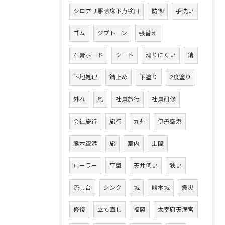
シロアリ駆除床下点検口
防御
手洗い
ゴム
ジプトーン
張替え
石膏ボード
シート
滑りにくい
錆
下地処理
錆止め
下塗り
2度塗り
外れ
風
社員旅行
社員研修
会社旅行
旅行
九州
伊丹空港
熊本空港
旅
室内
土間
ローラー
平型
天井低い
狭い
流し台
シンク
城
熊本城
震災
修復
立て直し
福岡
太宰府天満宮