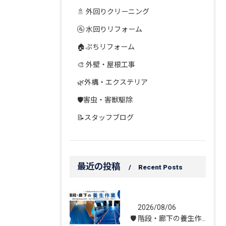
🚿 外回りクリーニング
🚰 水回りリフォーム
🏠ぷちリフォーム
🎨 外壁・屋根工事
🌿外構・エクステリア
🛡️害虫・害獣駆除
📝スタッフブログ
最近の投稿
Recent Posts
2026/08/06
🛡️ 階段・廊下の養生作業｜建物を守る丁寧な保護施工