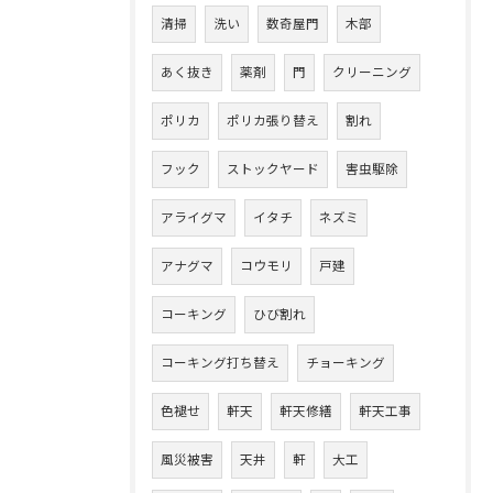
清掃
洗い
数奇屋門
木部
あく抜き
薬剤
門
クリーニング
ポリカ
ポリカ張り替え
割れ
フック
ストックヤード
害虫駆除
アライグマ
イタチ
ネズミ
アナグマ
コウモリ
戸建
コーキング
ひび割れ
コーキング打ち替え
チョーキング
色褪せ
軒天
軒天修繕
軒天工事
風災被害
天井
軒
大工