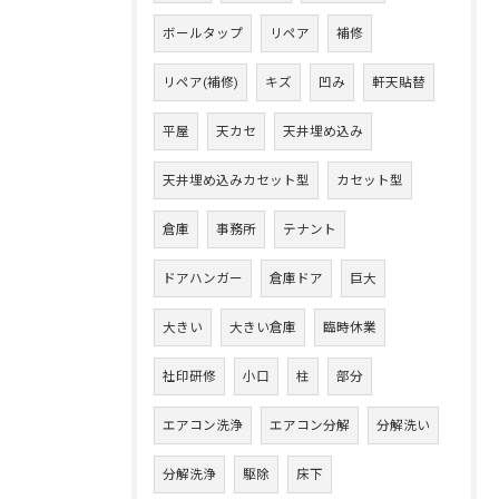
ボールタップ
リペア
補修
リペア(補修)
キズ
凹み
軒天貼替
平屋
天カセ
天井埋め込み
天井埋め込みカセット型
カセット型
倉庫
事務所
テナント
ドアハンガー
倉庫ドア
巨大
大きい
大きい倉庫
臨時休業
社印研修
小口
柱
部分
エアコン洗浄
エアコン分解
分解洗い
分解洗浄
駆除
床下