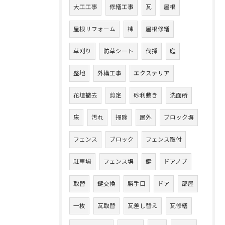
大工工事
修繕工事
瓦
屋根
屋根リフォーム
棟
屋根修繕
草刈り
防草シート
伐採
庭
整地
外構工事
エクステリア
花壇撤去
剪定
砂利敷き
洗面所
床
汚れ
掃除
屋外
ブロック塀
フェンス
ブロック
フェンス取付
駐車場
フェンス塀
鍵
ドアノブ
取替
鍵交換
勝手口
ドア
部屋
一枚
瓦取替
瓦差し替え
瓦修繕