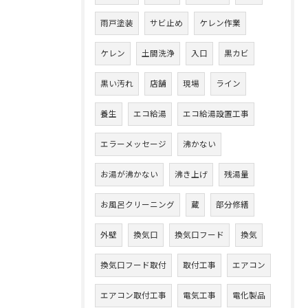
雨戸塗装
サビ止め
ケレン作業
ケレン
土間洗浄
入口
黒カビ
黒い汚れ
店舗
現場
ライン
養生
エコ給湯
エコ給湯設置工事
エラーメッセージ
沸かない
お湯が沸かない
沸き上げ
残湯量
お風呂クリーニング
蔵
部分修繕
外壁
換気口
換気口フード
換気
換気口フード取付
取付工事
エアコン
エアコン取付工事
電気工事
電化製品