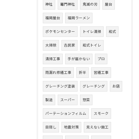
神社
竈門神社
鬼滅の刃
屋台
福岡屋台
福岡ラーメン
ポケモンセンター
トイレ清掃
和式
大掃除
古民家
和式トイレ
清掃工事
手が届かない
プロ
雨漏れ修繕工事
折半
営繕工事
グレーチング塗装
グレーチング
お店
製造
スーパー
惣菜
パーテーションフィルム
スモーク
目隠し
地震対策
見えない施工