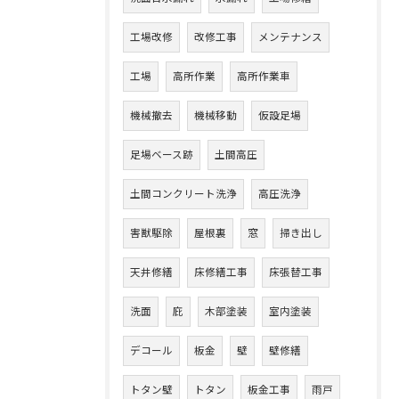
工場改修
改修工事
メンテナンス
工場
高所作業
高所作業車
機械撤去
機械移動
仮設足場
足場ベース跡
土間高圧
土間コンクリート洗浄
高圧洗浄
害獣駆除
屋根裏
窓
掃き出し
天井修繕
床修繕工事
床張替工事
洗面
庇
木部塗装
室内塗装
デコール
板金
壁
壁修繕
トタン壁
トタン
板金工事
雨戸