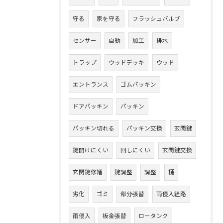
守る
家を守る
フラッシュバルブ
センサー
自動
加工
排水
トラップ
ウッドデッキ
ウッド
エントランス
ゴムパッキン
ドアパッキン
パッキン
パッキン切れる
パッキン交換
玄関鍵
鍵開けにくい
回しにくい
玄関鍵交換
玄関鍵修繕
鍵調整
調整
樋
劣化
ゴミ
部分張替
雨侵入経路
雨侵入
板金張替
ロータンク