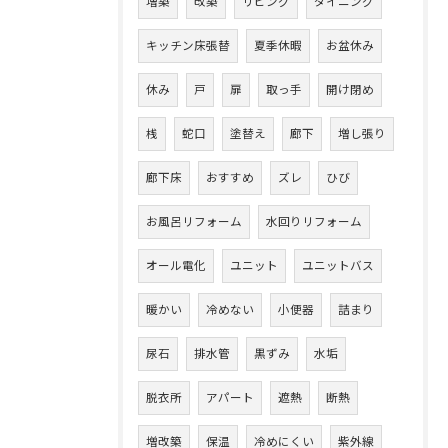
増築
改築
リビング
ダイニング
キッチン床張替
夏季休暇
お盆休み
休み
戸
扉
取っ手
開け閉め
桟
蛇口
塗替え
廊下
増し張り
廊下床
おすすめ
ズレ
ひび
お風呂リフォーム
水回りリフォーム
オール電化
ユニット
ユニットバス
暖かい
冷めない
小便器
詰まり
尿石
排水管
黒ずみ
水垢
脱衣所
アパート
遮熱
断熱
増改築
保温
冷めにくい
紫外線