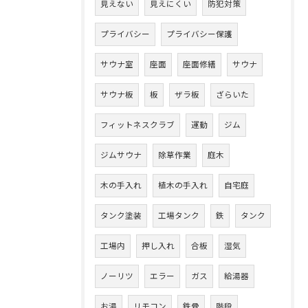
見えない
見えにくい
防犯対策
プライバシー
プライバシー保護
サウナ室
座面
座面修繕
サウナ
サウナ板
板
ザラ板
ざらいた
フィットネスクラブ
運動
ジム
ジムサウナ
除草作業
庭木
木の手入れ
植木の手入れ
自宅庭
タンク塗装
工場タンク
鉄
タンク
工場内
押し入れ
合板
湿気
ノーリツ
エラー
ガス
給湯器
お湯
リモコン
鉄骨
階段