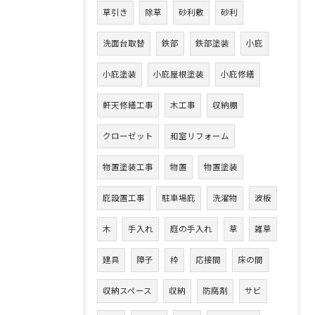
草引き
除草
砂利敷
砂利
洗面台取替
鉄部
鉄部塗装
小庇
小庇塗装
小庇屋根塗装
小庇修繕
軒天修繕工事
木工事
収納棚
クローゼット
和室リフォーム
物置塗装工事
物置
物置塗装
庇設置工事
駐車場庇
洗濯物
波板
木
手入れ
庭の手入れ
草
雑草
建具
障子
枠
応接間
床の間
収納スペース
収納
防腐剤
サビ