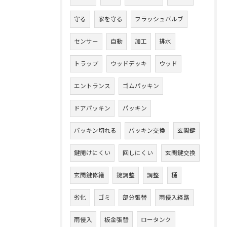
守る
家を守る
フラッシュバルブ
センサー
自動
加工
排水
トラップ
ウッドデッキ
ウッド
エントランス
ゴムパッキン
ドアパッキン
パッキン
パッキン切れる
パッキン交換
玄関鍵
鍵開けにくい
回しにくい
玄関鍵交換
玄関鍵修繕
鍵調整
調整
樋
劣化
ゴミ
部分張替
雨侵入経路
雨侵入
板金張替
ロータンク