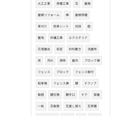
大工工事
修繕工事
瓦
屋根
屋根リフォーム
棟
屋根修繕
草刈り
防草シート
伐採
庭
整地
外構工事
エクステリア
花壇撤去
剪定
砂利敷き
洗面所
床
汚れ
掃除
屋外
ブロック塀
フェンス
ブロック
フェンス取付
駐車場
フェンス塀
鍵
ドアノブ
取替
鍵交換
勝手口
ドア
部屋
一枚
瓦取替
瓦差し替え
瓦修繕