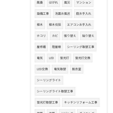
腐食
はがれ
風災
マンション
設備工事
洗面お風呂
庭お手入れ
植木
植木伐採
エアコンお手入れ
ホコリ
カビ
張り替え
貼り替え
屋修繕
陸屋根
シーリング取替工事
電気
LED
蛍光灯
蛍光灯交換
LED交換
電気取替
脱衣室
シーリングライト
シーリングライト取替工事
蛍光灯取替工事
キッチンリフォーム工事