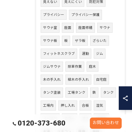
見えない
見えにくい
防犯対策
プライバシー
プライバシー保護
サウナ室
座面
座面修繕
サウナ
サウナ板
板
ザラ板
ざらいた
フィットネスクラブ
運動
ジム
ジムサウナ
除草作業
庭木
木の手入れ
植木の手入れ
自宅庭
タンク塗装
工場タンク
鉄
タンク
工場内
押し入れ
合板
湿気
ノーリツ
エラー
ガス
給湯器
0120-373-680
お問い合わせ
お湯
リモコン
鉄骨
階段