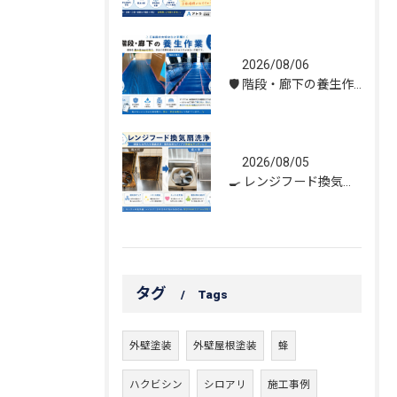
2026/08/06
🛡️ 階段・廊下の養生作業｜建物を守る丁寧な保護施工
2026/08/05
🍳 レンジフード換気扇洗浄｜頑固な油汚れもスッキリ！
タグ
Tags
外壁塗装
外壁屋根塗装
蜂
ハクビシン
シロアリ
施工事例