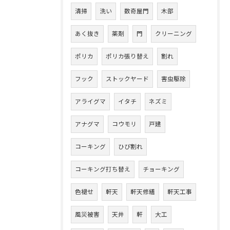
清掃
洗い
数奇屋門
木部
あく抜き
薬剤
門
クリーニング
ポリカ
ポリカ張り替え
割れ
フック
ストックヤード
害虫駆除
アライグマ
イタチ
ネズミ
アナグマ
コウモリ
戸建
コーキング
ひび割れ
コーキング打ち替え
チョーキング
色褪せ
軒天
軒天修繕
軒天工事
風災被害
天井
軒
大工