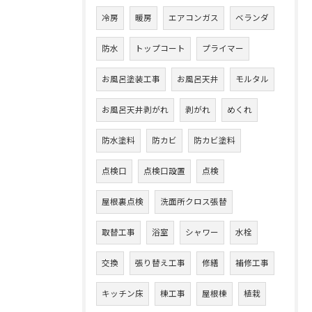
冷房
暖房
エアコンガス
ベランダ
防水
トップコート
プライマー
お風呂塗装工事
お風呂天井
モルタル
お風呂天井剥がれ
剥がれ
めくれ
防水塗料
防カビ
防カビ塗料
点検口
点検口設置
点検
屋根裏点検
洗面所クロス張替
取替工事
浴室
シャワー
水栓
交換
張り替え工事
修繕
補修工事
キッチン床
棟工事
屋根棟
植栽