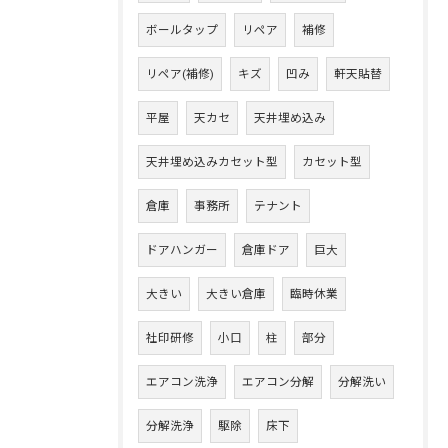
ボールタップ
リペア
補修
リペア(補修)
キズ
凹み
軒天貼替
平屋
天カセ
天井埋め込み
天井埋め込みカセット型
カセット型
倉庫
事務所
テナント
ドアハンガー
倉庫ドア
巨大
大きい
大きい倉庫
臨時休業
社印研修
小口
柱
部分
エアコン洗浄
エアコン分解
分解洗い
分解洗浄
駆除
床下