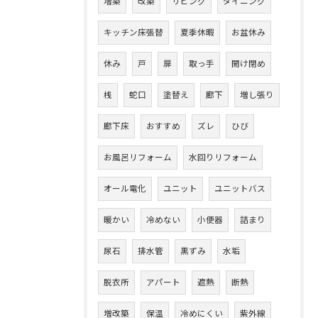
増築
改築
リビング
ダイニング
キッチン床張替
夏季休暇
お盆休み
休み
戸
扉
取っ手
開け閉め
桟
蛇口
塗替え
廊下
増し張り
廊下床
おすすめ
ズレ
ひび
お風呂リフォーム
水回りリフォーム
オール電化
ユニット
ユニットバス
暖かい
冷めない
小便器
詰まり
尿石
排水管
黒ずみ
水垢
脱衣所
アパート
遮熱
断熱
増改築
保温
冷めにくい
紫外線