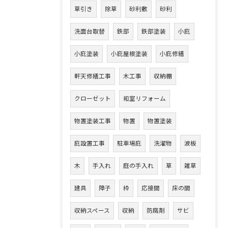
草引き
除草
砂利敷
砂利
洗面台取替
鉄部
鉄部塗装
小庇
小庇塗装
小庇屋根塗装
小庇修繕
軒天修繕工事
木工事
収納棚
クローゼット
和室リフォーム
物置塗装工事
物置
物置塗装
庇設置工事
駐車場庇
洗濯物
波板
木
手入れ
庭の手入れ
草
雑草
建具
障子
枠
応接間
床の間
収納スペース
収納
防腐剤
サビ