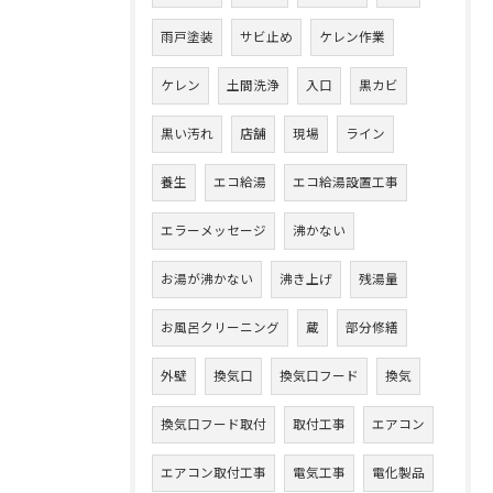
雨戸塗装
サビ止め
ケレン作業
ケレン
土間洗浄
入口
黒カビ
黒い汚れ
店舗
現場
ライン
養生
エコ給湯
エコ給湯設置工事
エラーメッセージ
沸かない
お湯が沸かない
沸き上げ
残湯量
お風呂クリーニング
蔵
部分修繕
外壁
換気口
換気口フード
換気
換気口フード取付
取付工事
エアコン
エアコン取付工事
電気工事
電化製品