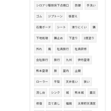
シロアリ駆除床下点検口
防御
手洗い
ゴム
ジプトーン
張替え
石膏ボード
シート
滑りにくい
錆
下地処理
錆止め
下塗り
2度塗り
外れ
風
社員旅行
社員研修
会社旅行
旅行
九州
伊丹空港
熊本空港
旅
室内
土間
ローラー
平型
天井低い
狭い
流し台
シンク
城
熊本城
震災
修復
立て直し
福岡
太宰府天満宮