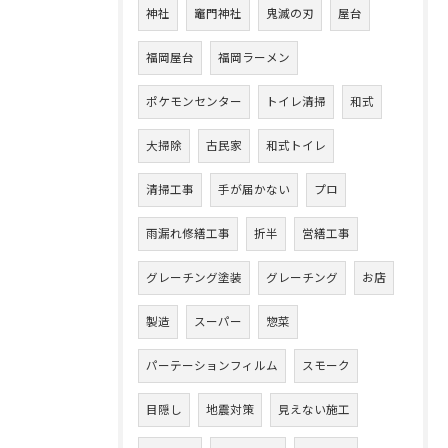
神社
竈門神社
鬼滅の刃
屋台
福岡屋台
福岡ラーメン
ポケモンセンター
トイレ清掃
和式
大掃除
古民家
和式トイレ
清掃工事
手が届かない
プロ
雨漏れ修繕工事
折半
営繕工事
グレーチング塗装
グレーチング
お店
製造
スーパー
惣菜
パーテーションフィルム
スモーク
目隠し
地震対策
見えない施工