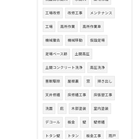
工場改修
改修工事
メンテナンス
工場
高所作業
高所作業車
機械撤去
機械移動
仮設足場
足場ベース跡
土間高圧
土間コンクリート洗浄
高圧洗浄
害獣駆除
屋根裏
窓
掃き出し
天井修繕
床修繕工事
床張替工事
洗面
庇
木部塗装
室内塗装
デコール
板金
壁
壁修繕
トタン壁
トタン
板金工事
雨戸