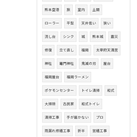
熊本空港
旅
室内
土間
ローラー
平型
天井低い
狭い
流し台
シンク
城
熊本城
震災
修復
立て直し
福岡
太宰府天満宮
神社
竈門神社
鬼滅の刃
屋台
福岡屋台
福岡ラーメン
ポケモンセンター
トイレ清掃
和式
大掃除
古民家
和式トイレ
清掃工事
手が届かない
プロ
雨漏れ修繕工事
折半
営繕工事