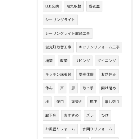
LED交換
電気取替
脱衣室
シーリングライト
シーリングライト取替工事
蛍光灯取替工事
キッチンリフォーム工事
増築
改築
リビング
ダイニング
キッチン床張替
夏季休暇
お盆休み
休み
戸
扉
取っ手
開け閉め
桟
蛇口
塗替え
廊下
増し張り
廊下床
おすすめ
ズレ
ひび
お風呂リフォーム
水回りリフォーム