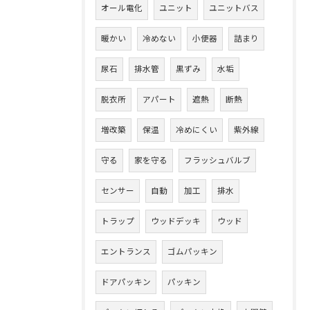
オール電化
ユニット
ユニットバス
暖かい
冷めない
小便器
詰まり
尿石
排水管
黒ずみ
水垢
脱衣所
アパート
遮熱
断熱
増改築
保温
冷めにくい
紫外線
守る
家を守る
フラッシュバルブ
センサー
自動
加工
排水
トラップ
ウッドデッキ
ウッド
エントランス
ゴムパッキン
ドアパッキン
パッキン