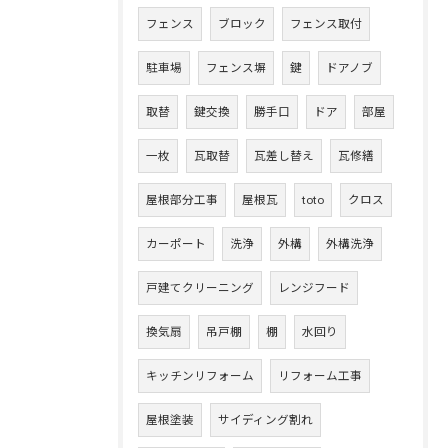
フェンス
ブロック
フェンス取付
駐車場
フェンス塀
鍵
ドアノブ
取替
鍵交換
勝手口
ドア
部屋
一枚
瓦取替
瓦差し替え
瓦修繕
屋根部分工事
屋根瓦
toto
クロス
カーポート
洗浄
外構
外構洗浄
戸建てクリーニング
レンジフード
換気扇
吊戸棚
棚
水回り
キッチンリフォーム
リフォーム工事
屋根塗装
サイディング割れ