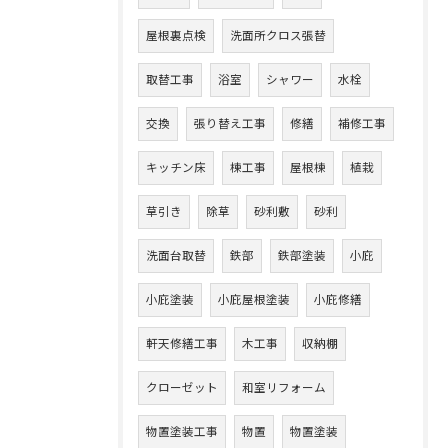
屋根裏点検
洗面所クロス張替
取替工事
浴室
シャワー
水栓
交換
張り替え工事
修繕
補修工事
キッチン床
棟工事
屋根棟
植栽
草引き
除草
砂利敷
砂利
洗面台取替
鉄部
鉄部塗装
小庇
小庇塗装
小庇屋根塗装
小庇修繕
軒天修繕工事
木工事
収納棚
クローゼット
和室リフォーム
物置塗装工事
物置
物置塗装