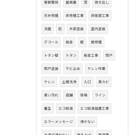
害獣駆除
屋根裏
窓
掃き出し
天井修繕
床修繕工事
床張替工事
洗面
庇
木部塗装
室内塗装
デコール
板金
壁
壁修繕
トタン壁
トタン
板金工事
雨戸
雨戸塗装
サビ止め
ケレン作業
ケレン
土間洗浄
入口
黒カビ
黒い汚れ
店舗
現場
ライン
養生
エコ給湯
エコ給湯設置工事
エラーメッセージ
沸かない
お湯が沸かない
沸き上げ
残湯量