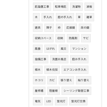
庇設置工事
駐車場庇
洗濯物
波板
木
手入れ
庭の手入れ
草
雑草
建具
障子
枠
応接間
床の間
収納スペース
収納
防腐剤
サビ
腐食
はがれ
風災
マンション
設備工事
洗面お風呂
庭お手入れ
植木
植木伐採
エアコンお手入れ
ホコリ
カビ
張り替え
貼り替え
屋修繕
陸屋根
シーリング取替工事
電気
LED
蛍光灯
蛍光灯交換