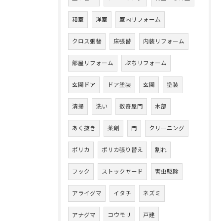
和室
洋室
室内リフォーム
クロス張替
床張替
内装リフォーム
部屋リフォーム
ぷちリフォーム
玄関ドア
ドア塗装
玄関
塗装
清掃
洗い
数奇屋門
木部
あく抜き
薬剤
門
クリーニング
ポリカ
ポリカ張り替え
割れ
フック
ストックヤード
害虫駆除
アライグマ
イタチ
ネズミ
アナグマ
コウモリ
戸建