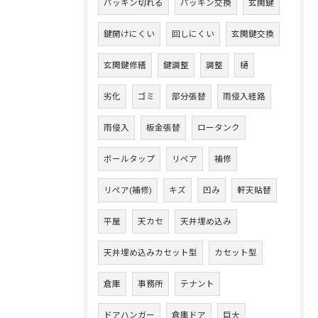
パッキン切れる
パッキン交換
玄関鍵
鍵開けにくい
回しにくい
玄関鍵交換
玄関鍵修繕
鍵調整
調整
樋
劣化
ゴミ
部分張替
雨侵入経路
雨侵入
板金張替
ロータンク
ボールタップ
リペア
補修
リペア(補修)
キズ
凹み
軒天貼替
平屋
天カセ
天井埋め込み
天井埋め込みカセット型
カセット型
倉庫
事務所
テナント
ドアハンガー
倉庫ドア
巨大