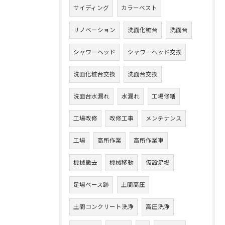
サイディング
カラーベスト
リノベーション
洗面化粧台
洗面台
シャワーヘッド
シャワーヘッド交換
洗面化粧台交換
洗面台交換
洗面台水漏れ
水漏れ
工場修繕
工場改修
改修工事
メンテナンス
工場
高所作業
高所作業車
機械撤去
機械移動
仮設足場
足場ベース跡
土間高圧
土間コンクリート洗浄
高圧洗浄