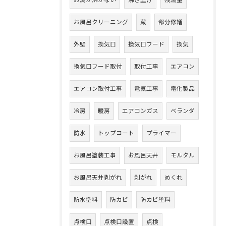
お風呂クリーニング
蔵
部分修繕
外壁
換気口
換気口フード
換気
換気口フード取付
取付工事
エアコン
エアコン取付工事
電気工事
電化製品
冷房
暖房
エアコンガス
ベランダ
防水
トップコート
プライマー
お風呂塗装工事
お風呂天井
モルタル
お風呂天井剥がれ
剥がれ
めくれ
防水塗料
防カビ
防カビ塗料
点検口
点検口設置
点検