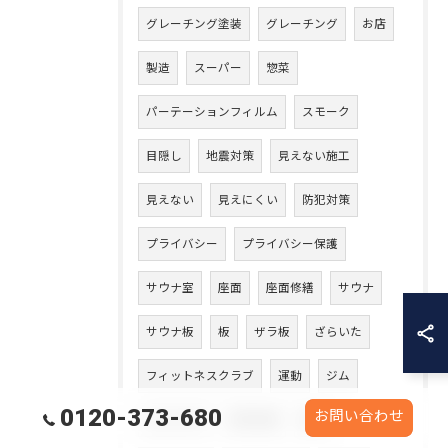
グレーチング塗装
グレーチング
お店
製造
スーパー
惣菜
パーテーションフィルム
スモーク
目隠し
地震対策
見えない施工
見えない
見えにくい
防犯対策
プライバシー
プライバシー保護
サウナ室
座面
座面修繕
サウナ
サウナ板
板
ザラ板
ざらいた
フィットネスクラブ
運動
ジム
0120-373-680
お問い合わせ
ジムサウナ
除草作業
庭木