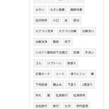
大きい
大きい倉庫
臨時休業
社印研修
小口
柱
部分
エアコン洗浄
エアコン分解
分解洗い
分解洗浄
駆除
床下
シロアリ駆除床下点検口
防御
手洗い
ゴム
ジプトーン
張替え
石膏ボード
シート
滑りにくい
錆
下地処理
錆止め
下塗り
2度塗り
外れ
風
社員旅行
社員研修
会社旅行
旅行
九州
伊丹空港