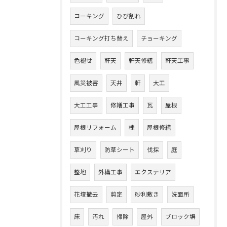
コーキング
ひび割れ
コーキング打ち替え
チョーキング
色褪せ
軒天
軒天修繕
軒天工事
風災被害
天井
軒
大工
大工工事
修繕工事
瓦
屋根
屋根リフォーム
棟
屋根修繕
草刈り
防草シート
伐採
庭
整地
外構工事
エクステリア
花壇撤去
剪定
砂利敷き
洗面所
床
汚れ
掃除
屋外
ブロック塀